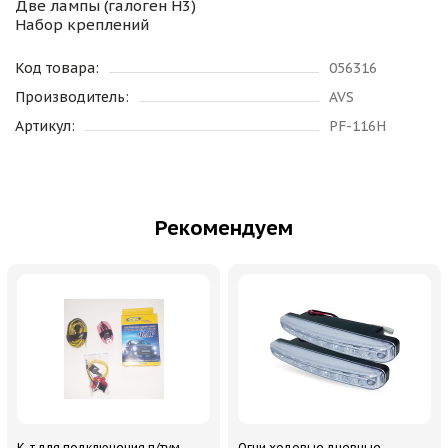
Две лампы (галоген H3)
Набор креплений
Код товара:
056316
Производитель:
AVS
Артикул:
PF-116H
Рекомендуем
К-т для подключения п/тум.
Огни ходовые дневные