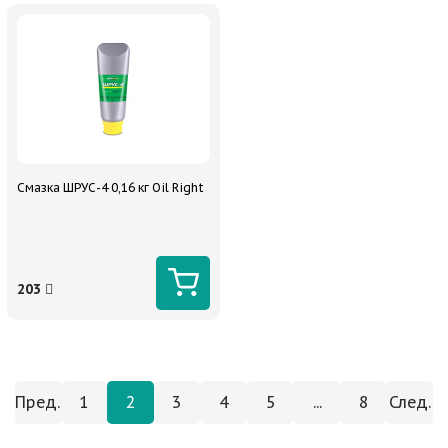
Смазка ШРУС-4 0,16 кг Oil Right
203
Пред.
1
2
3
4
5
...
8
След.