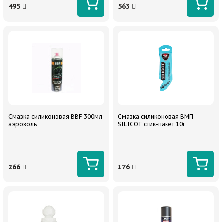
495
563
Смазка силиконовая BBF 300мл
Смазка силиконовая ВМП
аэрозоль
SILICOT стик-пакет 10г
266
176