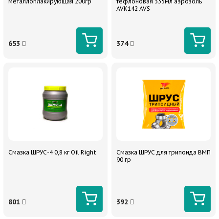
металлоплакирующая 200гр
тефлоновая 335мл аэрозоль
AVK142 AVS
653
374
Смазка ШРУС-4 0,8 кг Oil Right
Смазка ШРУС для трипоида ВМП
90 гр
801
392