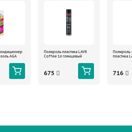
 кондиционер
Полироль пластика LAVR
Полироль-
озоль AGA
Coffee 1л глянцевый
пластика L
675
716