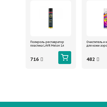
Полироль-реставратор
Очиститель и
пластика LAVR Melon 1л
для кожи аэр
520мл
716
482