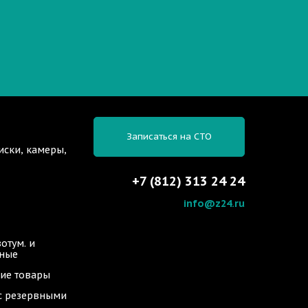
Записаться на СТО
иски, камеры,
+7 (812) 313 24 24
info@z24.ru
отум. и
ьные
ие товары
 с резервными