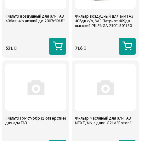
Фильтр воздушный для а/м ГАЗ
Фильтр воздушный для а/м ГАЗ
406дв н/о низкий до 2007г."РАЛ"
406дв с/о, УАЗ Патриот 409дв
высокий PILENGA 250*180*180
531
716
Фильтр ГУР ст/обр (1 отверстие)
Фильтр масляный для а/м ГАЗ
для а/м ГАЗ
NEXT, NN с двиг. G21A "Foton"