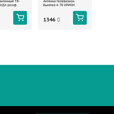
 антенный TR-
Антенна телевизион.
АДА (коэф.
Вымпел А-78 ОРИОН
16Дб)
активная на стекло 26см
(МВ/ДМВ) кабель 500см 12V
1346