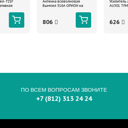
ел-721F
Антенна всеволновая
Усилитель
ативная
Вымпел 316A ОРИОН на
AU301 ТРИ
к)
желобок 38см
усиления 
806
626
ПО ВСЕМ ВОПРОСАМ ЗВОНИТЕ
+7 (812) 313 24 24