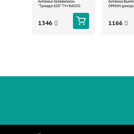
Антенна телевизион.
Антенна Вымп
"Триада 620" TV+RADIO
ОРИОН декор
(УКВ и ФМ)
17,3см (плавни
1346
1166