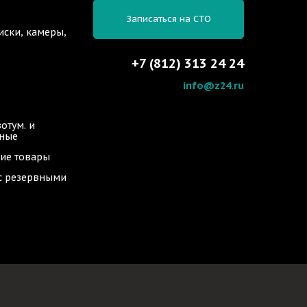
Записаться на СТО
иски, камеры,
+7 (812) 313 24 24
info@z24.ru
отум. и
ьные
ие товары
 с резервными