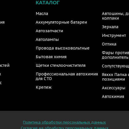
КАТАЛОГ
Масла
Автошины, д
колпаки
ия
Аккумуляторные батареи
Зеркала
Автозапчасти
Инструмент
Автолампы
Оптика
Провода высоковольтные
Фары против
Бытовая химия
дополнител
астей
Щетки стеклоочистителя
Сопутствующ
в
Профессиональная автохимия
Яяххх Папка
для СТО
позициями
с
Крепеж
Аксессуары
Автохимия
Политика обработки персональных данных
Согласие на обработку персональных данных