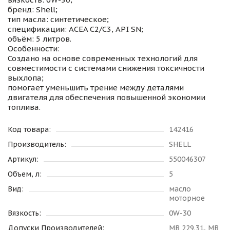
бренд: Shell;
тип масла: синтетическое;
спецификации: ACEA C2/C3, API SN;
объём: 5 литров.
Особенности:
Создано на основе современных технологий для
совместимости с системами снижения токсичности
выхлопа;
помогает уменьшить трение между деталями
двигателя для обеспечения повышенной экономии
топлива.
Код товара:
142416
Производитель:
SHELL
Артикул:
550046307
Объем, л:
5
Вид:
масло
моторное
Вязкость:
0W-30
Допуски Производителей:
MB 229.31, MB