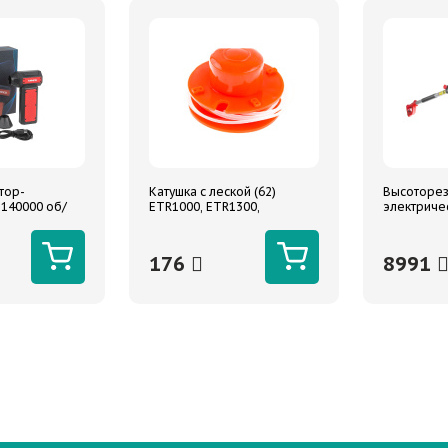
тор-
Катушка с леской (62)
Высоторез
 140000 об/
ETR1000, ETR1300,
электриче
 ARNEZI
ETR1200B
высота в 
176
8991