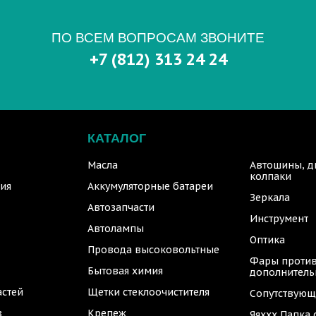
ПО ВСЕМ ВОПРОСАМ ЗВОНИТЕ
+7 (812) 313 24 24
КАТАЛОГ
Масла
Автошины, д
колпаки
ия
Аккумуляторные батареи
Зеркала
Автозапчасти
Инструмент
Автолампы
Оптика
Провода высоковольтные
Фары против
Бытовая химия
дополнител
астей
Щетки стеклоочистителя
Сопутствующ
в
Крепеж
Яяххх Папка