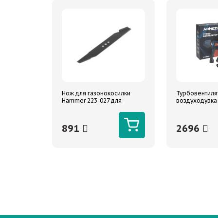
Нож для газонокосилки
Турбовентиля
Hammer 223-027 для
воздуходувка
моделей ETK40V
мин 3000 mAh
891
2696