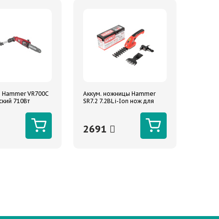
 Hammer VR700C
Аккум. ножницы Hammer
ский 710Вт
SR7.2 7.2ВLi-Ion нож для
разборе 274см
веток 120/8мм, нож для
травы 90мм
2691