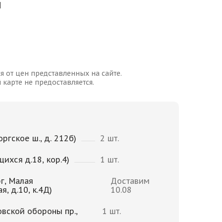
м
я от цен представленных на сайте.
карте не предоставляется.
ргское ш., д. 212б)
2 шт.
щихся д.18, кор.4)
1 шт.
г, Малая
Доставим
, д.10, к.4Д)
10.08
овской обороны пр.,
1 шт.