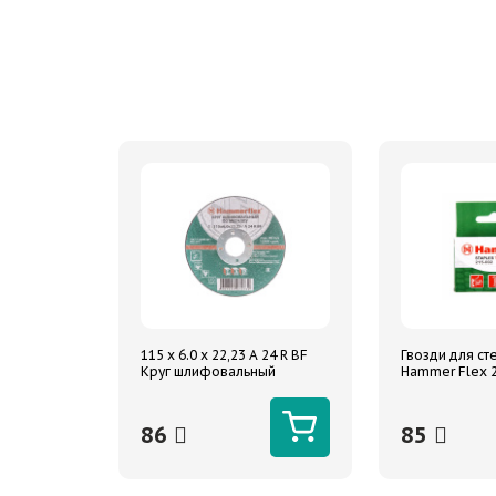
115 x 6.0 x 22,23 A 24 R BF
Гвозди для ст
Круг шлифовальный
Hammer Flex 
Hammer Flex 232-028 по
сечение 1.25м
металлу цена за 1шт
образные (тип 
86
85