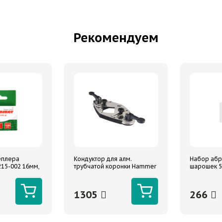
Рекомендуем
еплера
Кондуктор для алм.
Набор аб
215-002 16мм,
трубчатой коронки Hammer
шарошек 5
м, T-
Flex 226-021 DHS металл
MONOGRA
48), 1000шт.
ТИП 1 для коронок 4-70 мм
1305
266