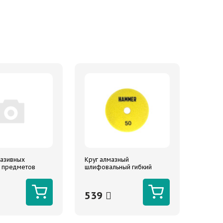
разивных
Круг алмазный
 предметов
шлифовальный гибкий
M
Hammer Flex 206-211 125мм
P50 (АГШК/черепашка)
539