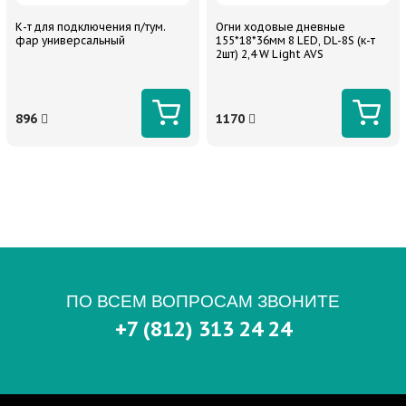
К-т для подключения п/тум.
Огни ходовые дневные
фар универсальный
155*18*36мм 8 LED, DL-8S (к-т
2шт) 2,4 W Light AVS
896
1170
ПО ВСЕМ ВОПРОСАМ ЗВОНИТЕ
+7 (812) 313 24 24