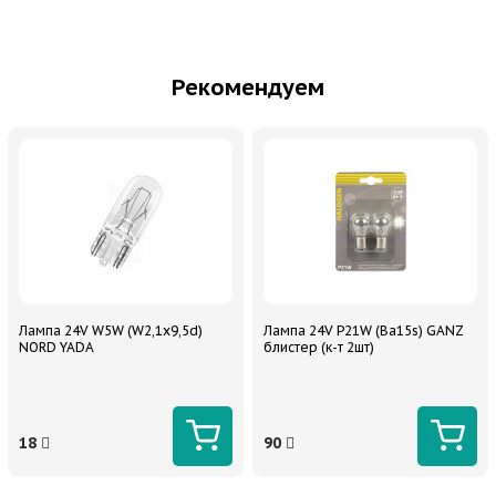
Рекомендуем
Лампа 24V W5W (W2,1x9,5d)
Лампа 24V P21W (Ba15s) GANZ
NORD YADA
блистер (к-т 2шт)
18
90