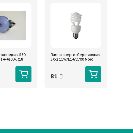
тодиодная R50
Лампа энергосберегающая
E14/4100K (18
SX-2 11W/E14/2700 Nord
ord Yada
Yada
81