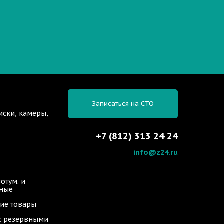
Записаться на СТО
иски, камеры,
+7 (812) 313 24 24
info@z24.ru
отум. и
ьные
ие товары
 с резервными