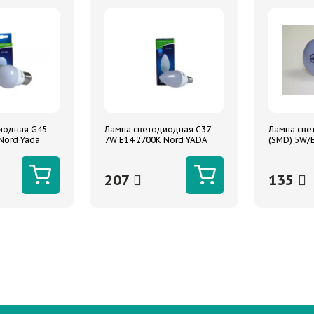
иодная G45
Лампа светодиодная C37
Лампа све
Nord Yada
7W E14 2700K Nord YADA
(SMD) 5W/
диодов) N
207
135